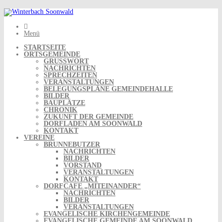
Skip
to
content
Menü
STARTSEITE
ORTSGEMEINDE
GRUSSWORT
NACHRICHTEN
SPRECHZEITEN
VERANSTALTUNGEN
BELEGUNGSPLÄNE GEMEINDEHALLE
BILDER
BAUPLÄTZE
CHRONIK
ZUKUNFT DER GEMEINDE
DORFLADEN AM SOONWALD
KONTAKT
VEREINE
BRUNNEBUTZER
NACHRICHTEN
BILDER
VORSTAND
VERANSTALTUNGEN
KONTAKT
DORFCAFE „MITEINANDER“
NACHRICHTEN
BILDER
VERANSTALTUNGEN
EVANGELISCHE KIRCHENGEMEINDE
EVANGELISCHE GEMEINDE AM SOONWALD