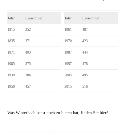
Jahr
Einwohner
Jahr
Einwohner
1815
252
1961
407
1835
371
1970
423
1871
403
1987
444
1905
375
1997
478
1939
386
2005
495
1950
457
2015
516
Was Winterbach sonst noch zu bieten hat, finden Sie hier!