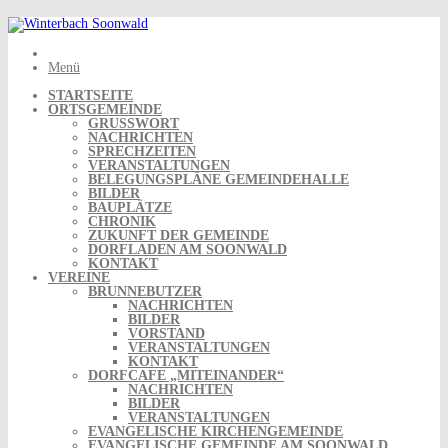
Skip
to
content
Menü
STARTSEITE
ORTSGEMEINDE
GRUSSWORT
NACHRICHTEN
SPRECHZEITEN
VERANSTALTUNGEN
BELEGUNGSPLÄNE GEMEINDEHALLE
BILDER
BAUPLÄTZE
CHRONIK
ZUKUNFT DER GEMEINDE
DORFLADEN AM SOONWALD
KONTAKT
VEREINE
BRUNNEBUTZER
NACHRICHTEN
BILDER
VORSTAND
VERANSTALTUNGEN
KONTAKT
DORFCAFE „MITEINANDER“
NACHRICHTEN
BILDER
VERANSTALTUNGEN
EVANGELISCHE KIRCHENGEMEINDE
EVANGELISCHE GEMEINDE AM SOONWALD