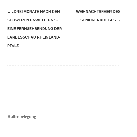
Navigation
←
„DREI MONATE NACH DEN
WEIHNACHTSFEIER DES
(Beiträge)
SCHWEREN UNWETTERN“ –
SENIORENKREISES
→
EINE FERNSEHSENDUNG DER
LANDESSCHAU RHEINLAND-
PFALZ
Hallenbelegung