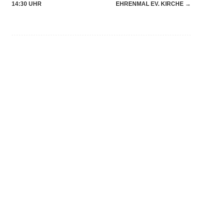
(Beiträge)
14:30 UHR
EHRENMAL EV. KIRCHE
→
Hallenbelegung
FREIFUNK SOONWALD
FREIFUNK SOONWALD KNOTENKARTE