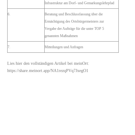
Infrastruktur am Dorf- und Gemarkungslehrpfad
6.
Beratung und Beschlussfassung über die
Ermächtigung des Ortsbürgermeisters zur
Vergabe der Aufträge für die unter TOP 5
genannten Maßnahmen
7.
Mitteilungen und Anfragen
Lies hier den vollständigen Artikel bei meinOrt:
https://share.meinort.app/NA1rezqPVq7JxegO1
Share this Post