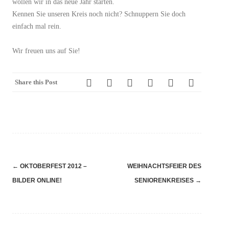
wollen wir in das neue Jahr starten.
Kennen Sie unseren Kreis noch nicht? Schnuppern Sie doch
einfach mal rein.
Wir freuen uns auf Sie!
Share this Post
Navigation
←
OKTOBERFEST 2012 –
WEIHNACHTSFEIER DES
(Beiträge)
BILDER ONLINE!
SENIORENKREISES
→