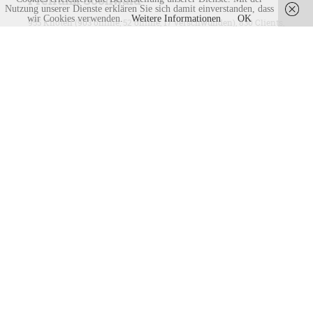
Nutzung unserer Dienste erklären Sie sich damit einverstanden, dass
wir Cookies verwenden.
Weitere Informationen
OK
DORFLADEN
Dorfladen
klick hier
BAUPLÄTZE IN WINTERBACH
NEUESTE NACHRICHTEN
Schwimmbad 14.07.2026
10. Juli 2026