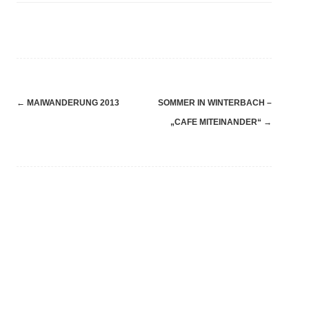
Navigation
←
MAIWANDERUNG 2013
SOMMER IN WINTERBACH –
(Beiträge)
„CAFE MITEINANDER“
→
Hallenbelegung