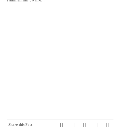
Familienfilm „Wall-E“:
Share this Post