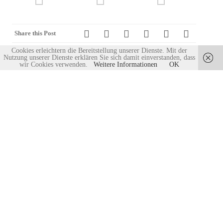
Share this Post
Cookies erleichtern die Bereitstellung unserer Dienste. Mit der
Nutzung unserer Dienste erklären Sie sich damit einverstanden, dass
wir Cookies verwenden.
Weitere Informationen
OK
Navigation
←
SOMMER IN WINTERBACH –
NÄRRISCHES OKTOBERFEST
(Beiträge)
„CAFE MITEINANDER“
2013
→