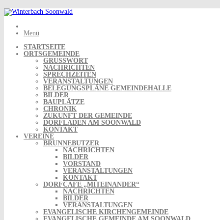
Skip
to
content
Menü
STARTSEITE
ORTSGEMEINDE
GRUSSWORT
NACHRICHTEN
SPRECHZEITEN
VERANSTALTUNGEN
BELEGUNGSPLÄNE GEMEINDEHALLE
BILDER
BAUPLÄTZE
CHRONIK
ZUKUNFT DER GEMEINDE
DORFLADEN AM SOONWALD
KONTAKT
VEREINE
BRUNNEBUTZER
NACHRICHTEN
BILDER
VORSTAND
VERANSTALTUNGEN
KONTAKT
DORFCAFE „MITEINANDER“
NACHRICHTEN
BILDER
VERANSTALTUNGEN
EVANGELISCHE KIRCHENGEMEINDE
EVANGELISCHE GEMEINDE AM SOONWALD