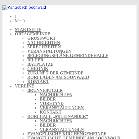
Skip
to
content
Menü
STARTSEITE
ORTSGEMEINDE
GRUSSWORT
NACHRICHTEN
SPRECHZEITEN
VERANSTALTUNGEN
BELEGUNGSPLÄNE GEMEINDEHALLE
BILDER
BAUPLÄTZE
CHRONIK
ZUKUNFT DER GEMEINDE
DORFLADEN AM SOONWALD
KONTAKT
VEREINE
BRUNNEBUTZER
NACHRICHTEN
BILDER
VORSTAND
VERANSTALTUNGEN
KONTAKT
DORFCAFE „MITEINANDER“
NACHRICHTEN
BILDER
VERANSTALTUNGEN
EVANGELISCHE KIRCHENGEMEINDE
EVANGELISCHE GEMEINDE AM SOONWALD